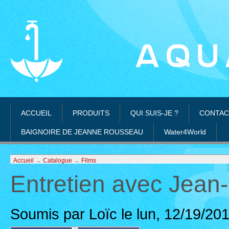
ACCUEIL
PRODUITS
QUI SUIS-JE ?
CONTAC
BAIGNOIRE DE JEANNE ROUSSEAU
Water4World
Accueil
→
Catalogue
→
Films
Entretien avec Jean
Soumis par Loïc le lun, 12/19/201