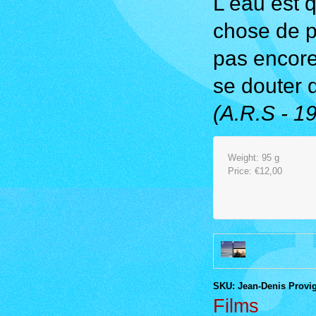
L'eau est 
chose de p
pas encore 
se douter d
(A.R.S - 1
Weight: 95 g
Price:
€12,00
SKU: Jean-Denis Provi
Films